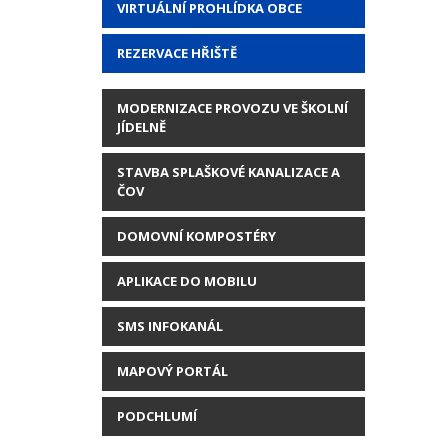
VIRTUÁLNÍ PROHLÍDKA OBCE
REZERVACE HŘIŠTĚ
MODERNIZACE PROVOZU VE ŠKOLNÍ
JÍDELNĚ
STAVBA SPLAŠKOVÉ KANALIZACE A
ČOV
DOMOVNÍ KOMPOSTÉRY
APLIKACE DO MOBILU
SMS INFOKANÁL
MAPOVÝ PORTÁL
PODCHLUMÍ