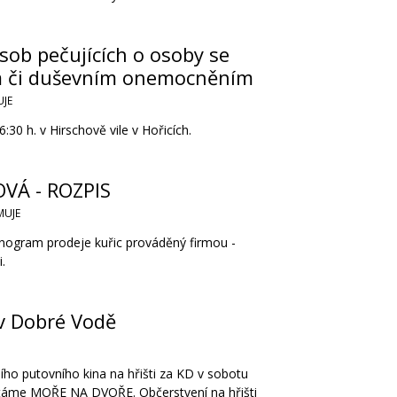
sob pečujících o osoby se
m či duševním onemocněním
JE
:30 h. v Hirschově vile v Hořicích.
VÁ - ROZPIS
MUJE
onogram prodeje kuřic prováděný firmou -
.
 v Dobré Vodě
ího putovního kina na hřišti za KD v sobotu
ítáme MOŘE NA DVOŘE. Občerstvení na hřišti