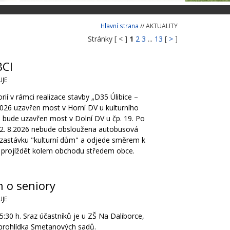
Hlavní strana
// AKTUALITY
Stránky [ < ]
1
2
3
...
13
[
>
]
CI
JE
í v rámci realizace stavby „D35 Úlibice –
2026 uzavřen most v Horní DV u kulturního
 bude uzavřen most v Dolní DV u čp. 19. Po
12. 8.2026 nebude obsloužena autobusová
 zastávku "kulturní dům" a odjede směrem k
 projíždět kolem obchodu středem obce.
h o seniory
JE
5:30 h. Sraz účastníků je u ZŠ Na Daliborce,
prohlídka Smetanových sadů.