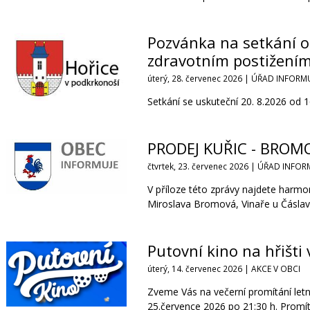
Pozvánka na setkání o
zdravotním postižení
úterý, 28. červenec 2026 |
ÚŘAD INFORMU
Setkání se uskuteční 20. 8.2026 od 16
PRODEJ KUŘIC - BROMO
čtvrtek, 23. červenec 2026 |
ÚŘAD INFOR
V příloze této zprávy najdete harm
Miroslava Bromová, Vinaře u Čáslavi
Putovní kino na hřišti
úterý, 14. červenec 2026 |
AKCE V OBCI
Zveme Vás na večerní promítání letn
25.července 2026 po 21:30 h. Prom