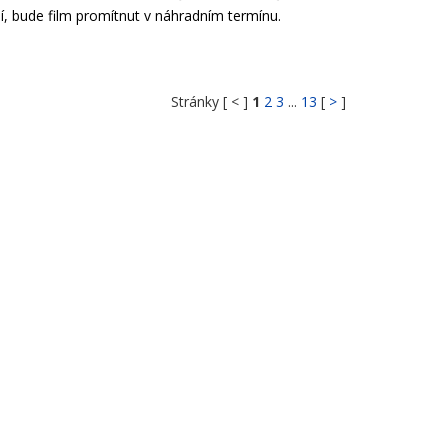
í, bude film promítnut v náhradním termínu.
Stránky [ < ]
1
2
3
...
13
[
>
]