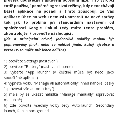
provést dodatečná nastavení popsaná níže. Tito výrobci
totiž používají poměrně agresivní režimy, kdy nenechávají
běžet aplikace na pozadí a tímto způsobují, že Vás
aplikace Obce na webu nemusí upozornit na nové zprávy
tak jak to probíhá při standardním nastavení od
společnosti Google. Pokud tedy máte tento problém,
zkontrolujte / proveďte následující :
(jde o principelní návod, jednotlivé položky mohou být
pojmenovány jinak, nebo se nalézat jinde, každý výrobce a
verze OS to může mít lehce odlišné)
1) otevřete Settings (nastavení)
2) otevřete "Battery" (nastavení baterie)
3) vyberte "App launch" (v češtině může být něco jako
spouštěné aplikace)
4) vypněte volbu "Manage all automatically" hned nahoře (česky
"spravovat vše automaticky")
5) měla by se ukázat nabídka "Manage manually" (spravovat
manuálně)
6) zde povolte všechny volby tedy Auto-launch, Secondary
launch, Run in background