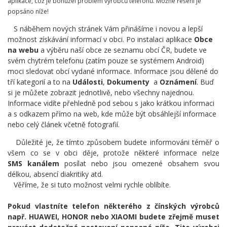
aplikace, což je bohužel problém výrobců telefonů. Možné řešení je
popsáno níže!
S náběhem nových stránek Vám přinášíme i novou a lepší
možnost získávání informací v obci. Po instalaci aplikace
Obce
na webu
a výběru naší obce ze seznamu obcí ČR, budete ve
svém chytrém telefonu (zatím pouze se systémem Android)
moci sledovat obcí vydané informace. Informace jsou dělené do
tří kategorií a to na
Události
,
Dokumenty
a
Oznámení
. Buď
si je můžete zobrazit jednotlivě, nebo všechny najednou.
Informace vidíte přehledně pod sebou s jako krátkou informaci
a s odkazem přímo na web, kde může být obsáhlejší informace
nebo celý článek včetně fotografií.
Důležité je, že tímto způsobem budete informováni téměř o
všem co se v obci děje, protože některé informace nelze
SMS
kanálem
posílat nebo jsou omezené obsahem svou
délkou, absencí diakritiky atd.
Věříme, že si tuto možnost velmi rychle oblíbíte.
Pokud vlastníte telefon některého z čínských výrobců
např. HUAWEI, HONOR nebo XIAOMI budete zřejmě muset