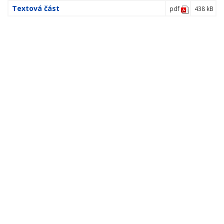
Textová část
pdf
438 kB