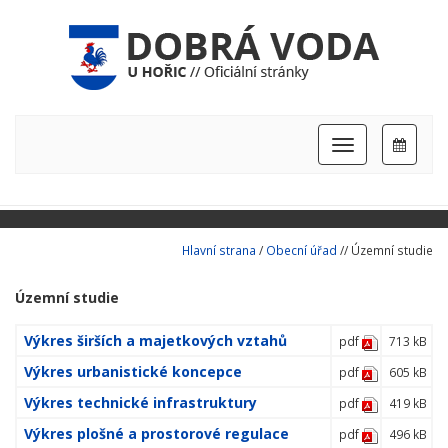
Hlavní
nabídka
Hlavní strana
/
Obecní úřad
// Územní studie
Územní studie
Výkres širších a majetkových vztahů
pdf
713 kB
Výkres urbanistické koncepce
pdf
605 kB
Výkres technické infrastruktury
pdf
419 kB
Výkres plošné a prostorové regulace
pdf
496 kB