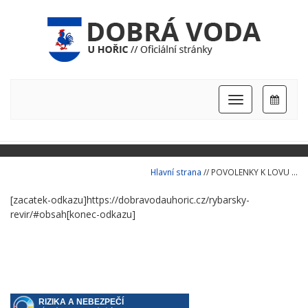
Hlavní
nabídka
Hlavní strana
// POVOLENKY K LOVU ...
[zacatek-odkazu]https://dobravodauhoric.cz/rybarsky-
revir/#obsah[konec-odkazu]