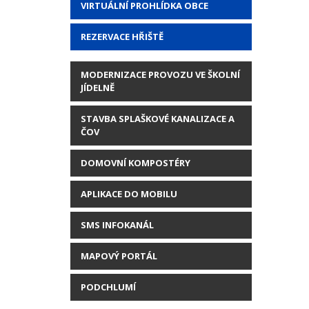
VIRTUÁLNÍ PROHLÍDKA OBCE
REZERVACE HŘIŠTĚ
MODERNIZACE PROVOZU VE ŠKOLNÍ
JÍDELNĚ
STAVBA SPLAŠKOVÉ KANALIZACE A
ČOV
DOMOVNÍ KOMPOSTÉRY
APLIKACE DO MOBILU
SMS INFOKANÁL
MAPOVÝ PORTÁL
PODCHLUMÍ