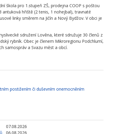
adní škola pro 1.stupeň ZŠ, prodejna COOP s poštou
 antuková hřiště (2 tenis, 1 nohejbal), travnaté
busové linky směrem na Jičín a Nový Bydžov. V obci je
myslivecké sdružení Lověna, které sdružuje 30 členů z
rovodský rybník. Obec je členem Mikroregionu Podchlumí,
ních samospráv a Svazu měst a obcí.
votním postižením či duševním onemocněním
07.08.2026
tů
06.08.2026