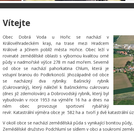
Vítejte
Obec Dobrá Voda u Hořic se nachází v
Královéhradeckém kraji, na trase mezi Hradcem
Králové a Jičínem poblíž města Hořice. Obec leží v
rovinaté zemědělské oblasti s výbornou kvalitou orné
půdy v nadmořské výšce 278 m nad mořem. Severně
od obce se nachází pahorkatina Chlum, která je
vstupní branou do Podkrkonoší. Jihozápadně od obce
se nacházejí dva rybníky. Bašnický rybník
(Cukrovarský), který náležel k Bašnickému cukrovaru
(dnes již zdemolován) a Dobrovodský rybník, který byl
vybudován v roce 1953 na výměře 16 ha a dnes na
něm obec provozuje sportovní rybářský
revír. Katastrální výměra obce je 582 ha a tvoří ji dvě katastrální
V okolí obce se nachází zemědělská půda s vynikající bonitou půdy,
Zemědělské družstvo Podchlumí se sídlem v obci a soukromí zeměd