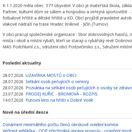
K
1.1.2020 měla o
bec 577 obyvatel.
V obci je mateřská škola, zákl
Partner, kulturní dům se sálem a hospodou a veřejná sportoviště - 3
fotbalové hřiště a dětské hřiště u KD. Obcí projíždí pravidelné auto
vlakové nádraží na trase Hradec Králové - Jičín (Turnov).
V obci pracují společenské organizace : Sbor dobrovolných hasičů, 
místa i okolí a místní rybáři, kteří se starají o rybářský revír Dob
MAS Podchlumí z.s., sdružení obcí Podzvičinsko z.s., Sdružení míst
Poslední aktuality
28.07.2026
UZAVÍRKA MOSTŮ V OBCI
28.07.2026
Setkání osob pečujících o seniory
28.07.2026
Pozvánka na setkání osob pečujících o osoby se zdra
23.07.2026
PRODEJ KUŘIC - BROMOVÁ - ROZPIS
14.07.2026
Putovní kino na hřišti v Dobré Vodě
Nově na úřední desce
Oznámení minimálního počtu členů okrskové volební komise
Veřejná vyhláška - OOP přechodná úprava provozu - uzavření mos