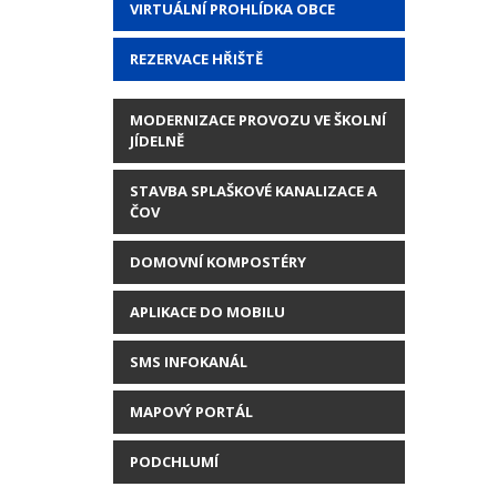
VIRTUÁLNÍ PROHLÍDKA OBCE
REZERVACE HŘIŠTĚ
MODERNIZACE PROVOZU VE ŠKOLNÍ
JÍDELNĚ
STAVBA SPLAŠKOVÉ KANALIZACE A
ČOV
DOMOVNÍ KOMPOSTÉRY
APLIKACE DO MOBILU
SMS INFOKANÁL
MAPOVÝ PORTÁL
PODCHLUMÍ