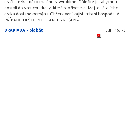
dračí stezka, něco malého si vyrobíme. Důležité je, abychom
dostali do vzduchu draky, které si přinesete. Majitel létajícího
draka dostane odměnu. Občerstvení zajistí místní hospoda. V
PŘÍPADĚ DEŠTĚ BUDE AKCE ZRUŠENA.
DRAKIÁDA - plakát
pdf
467 kB