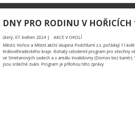
DNY PRO RODINU V HOŘICÍCH 
úterý, 07. květen 2024 |
AKCE V OKOLÍ
Město Hořice a Místní akční skupina Podchlumí z.s. pořádají 11.
Královéhradeckého kraje. Bohatý celodenní program pro všechny vě
ve Smetanových sadech a v areálu Invalidovny (Domov bez bariér). V
jsou srdečně zváni. Program je přílohou této zprávy.