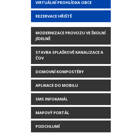
VIRTUÁLNÍ PROHLÍDKA OBCE
REZERVACE HŘIŠTĚ
MODERNIZACE PROVOZU VE ŠKOLNÍ
JÍDELNĚ
STAVBA SPLAŠKOVÉ KANALIZACE A
ČOV
DOMOVNÍ KOMPOSTÉRY
APLIKACE DO MOBILU
SMS INFOKANÁL
MAPOVÝ PORTÁL
PODCHLUMÍ