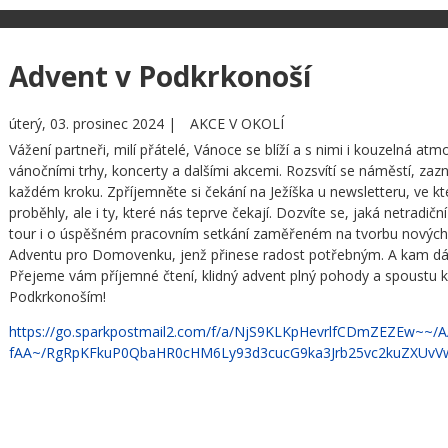
Advent v Podkrkonoší
úterý, 03. prosinec 2024 |
AKCE V OKOLÍ
Vážení partneři, milí přátelé, Vánoce se blíží a s nimi i kouzelná at
vánočními trhy, koncerty a dalšími akcemi. Rozsvítí se náměstí, za
každém kroku. Zpříjemněte si čekání na Ježíška u newsletteru, ve kt
proběhly, ale i ty, které nás teprve čekají. Dozvíte se, jaká netrad
tour i o úspěšném pracovním setkání zaměřeném na tvorbu nových pr
Adventu pro Domovenku, jenž přinese radost potřebným. A kam dál 
Přejeme vám příjemné čtení, klidný advent plný pohody a spoustu 
Podkrkonoším!
https://go.sparkpostmail2.com/f/a/NjS9KLKpHevrlfCDmZEZEw~~/A
fAA~/RgRpKFkuP0QbaHR0cHM6Ly93d3cucG9ka3Jrb25vc2kuZXU