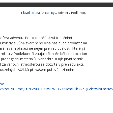
Hlavní strana
/
Aktuality
// Advent v Podkrkon...
mosféra adventu. Podkrkonoší ožívá tradičními
zní koledy a vůně svařeného vína nás bude provázet na
erém vám přinášíme nejen přehled událostí, které již
iční místa v Podkrkonoší zaujala filmaře během Location
opagační materiálů. Nenechte si ujít první ročník
za vánoční atmosférou se dozvíte v přehledu akcí.
kouzelných zážitků při vašem putování zimním
AA-
vVwNzcGNCCmc_LtRFZ5OTHYBSFW91ZG9icmF2b2RhQGdtYWlsLmNv