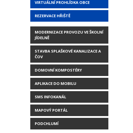
VIRTUÁLNÍ PROHLÍDKA OBCE
REZERVACE HŘIŠTĚ
MODERNIZACE PROVOZU VE ŠKOLNÍ
JÍDELNĚ
STAVBA SPLAŠKOVÉ KANALIZACE A
ČOV
DOMOVNÍ KOMPOSTÉRY
APLIKACE DO MOBILU
SMS INFOKANÁL
MAPOVÝ PORTÁL
PODCHLUMÍ