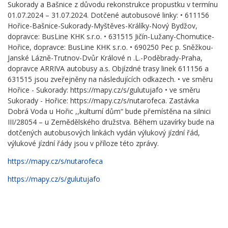
Sukorady a Bašnice z důvodu rekonstrukce propustku v termínu
01.07.2024 – 31.07.2024. Dotčené autobusové linky: • 611156
Hořice-Bašnice-Sukorady-Myštěves-Králíky-Nový Bydžov,
dopravce: BusLine KHK s.r.o. • 631515 Jičín-Lužany-Chomutice-
Hořice, dopravce: BusLine KHK s.r.o. • 690250 Pec p. Sněžkou-
Janské Lázně-Trutnov-Dvůr Králové n .L.-Poděbrady-Praha,
dopravce ARRIVA autobusy a.s. Objízdné trasy linek 611156 a
631515 jsou zveřejněny na následujících odkazech. • ve směru
Hořice - Sukorady: https://mapy.cz/s/gulutujafo • ve směru
Sukorady - Hořice: https://mapy.cz/s/nutarofeca. Zastávka
Dobrá Voda u Hořic ,,kulturní dům“ bude přemístěna na silnici
III/28054 – u Zemědělského družstva. Během uzavírky bude na
dotčených autobusových linkách vydán výlukový jízdní řád,
výlukové jízdní řády jsou v příloze této zprávy.
https://mapy.cz/s/nutarofeca
https://mapy.cz/s/gulutujafo